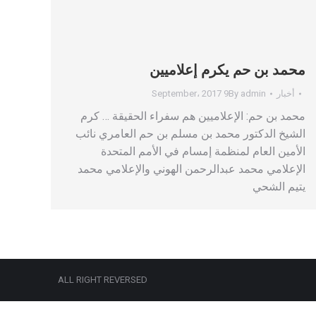
محمد بن حم يكرم إعلاميين
أخبار
admin
By
9 September، 2017
محمد بن حم: الإعلاميين هم سفراء الحقيقة … كرم
الشيخ الدكتور محمد بن مسلم بن حم العامري نائب
الأمين العام لمنظمة إمسام في الأمم المتحدة
الإعلامي محمد عبدالرحمن الهوني والإعلامي محمد
يتيم الشحي
ALL RIGHT REVERSED