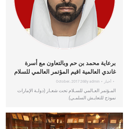
برعاية محمد بن حم وبالتعاون مع أسرة
غاندي العالمية اقيم المؤتمر العالمي للسلام
أخبار
admin
By
26 October، 2017
المـؤتمر العـالمي للسـلام تحت شعـار (دولـة الإمارات
نموذج للتعايـش السلمـي).